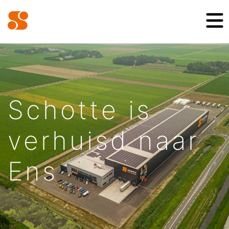
Schotte is
verhuisd naar
Ens