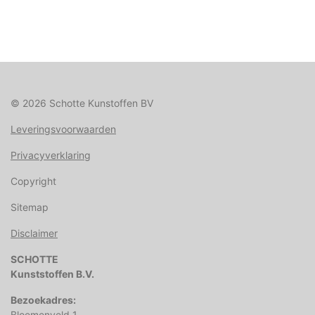
© 2026 Schotte Kunstoffen BV
Leveringsvoorwaarden
Privacyverklaring
Copyright
Sitemap
Disclaimer
SCHOTTE
Kunststoffen B.V.
Bezoekadres:
Bloemenveld 1