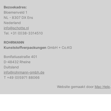
Bezoekadres:
Bloemenveld 1
NL - 8307 DX Ens
Nederland
info@schotte.nl
Tel. +31 (0)38-3314510
ROHRMANN
Kunststoffverpackungen
GmbH + Co.KG
Bonifatiusstraße 401
D-48432 Rheine
Duitsland
info@rohrmann-gmbh.de
T +49 (0)5971 88066
Website gemaakt door
Mac Help
.