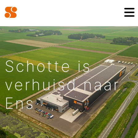
Schotte is
verhuisd naar
Ens