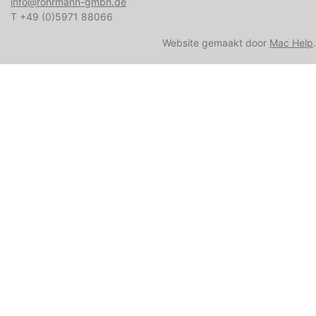
info@rohrmann-gmbh.de
T +49 (0)5971 88066
Website gemaakt door
Mac Help
.