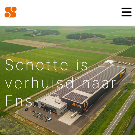
Schotte is
verhuisd naar
Ens