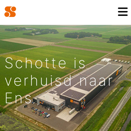
Schotte is
verhuisd naar
Ens