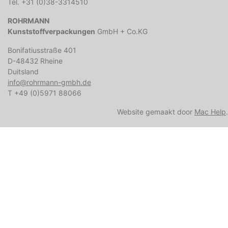
Tel. +31 (0)38-3314510
ROHRMANN
Kunststoffverpackungen
GmbH + Co.KG
Bonifatiusstraße 401
D-48432 Rheine
Duitsland
info@rohrmann-gmbh.de
T +49 (0)5971 88066
Website gemaakt door
Mac Help
.