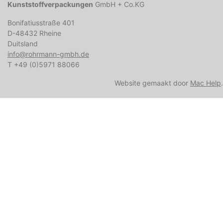
Kunststoffverpackungen
GmbH + Co.KG
Bonifatiusstraße 401
D-48432 Rheine
Duitsland
info@rohrmann-gmbh.de
T +49 (0)5971 88066
Website gemaakt door
Mac Help
.