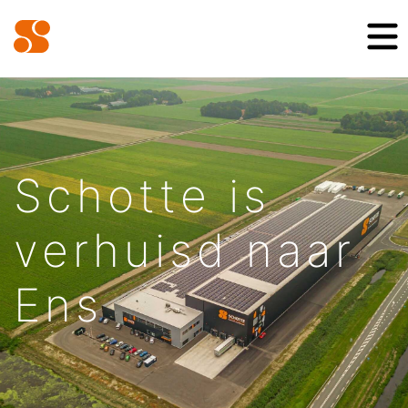
Schotte is
verhuisd naar
Ens