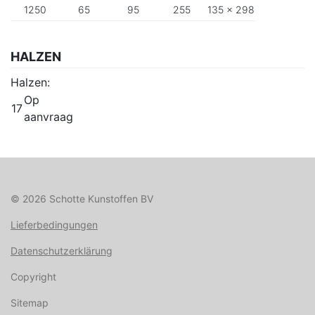
1250
65
95
255
135 x 298
HALZEN
Halzen:
Op
17
aanvraag
© 2026 Schotte Kunstoffen BV
Lieferbedingungen
Datenschutzerklärung
Copyright
Sitemap