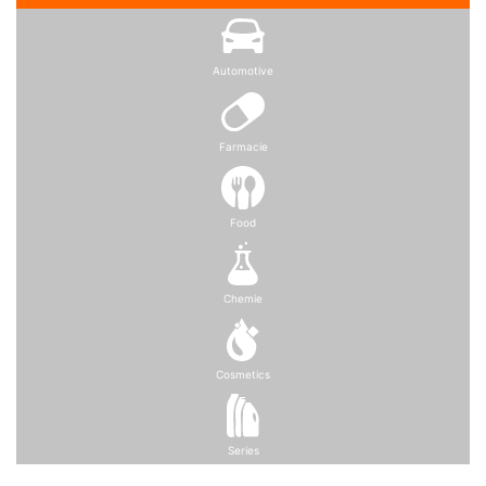
Automotive
Farmacie
Food
Chemie
Cosmetics
Series